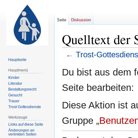
Seite
Diskussion
Quelltext der 
←
Trost-Gottesdiens
Hauptseite
Zur
Zur
Du bist aus dem f
Hauptmenü
Navigation
Suche
Kinder
springen
springen
Literatur
Seite bearbeiten:
Bestattungsrecht
Gesucht
Trauer
Diese Aktion ist a
Trost-Gottesdienste
Werkzeuge
Gruppe „
Benutzer
Links auf diese Seite
Änderungen an
verlinkten Seiten