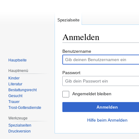
Spezialseite
Anmelden
Zur
Zur
Benutzername
Navigation
Suche
Hauptseite
springen
springen
Hauptmenü
Passwort
Kinder
Literatur
Bestattungsrecht
Angemeldet bleiben
Gesucht
Trauer
Anmelden
Trost-Gottesdienste
Werkzeuge
Hilfe beim Anmelden
Spezialseiten
Druckversion